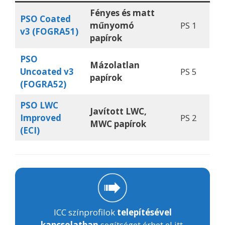
Fényes és matt
PSO Coated
műnyomó
PS 1
v3 (FOGRA51)
papírok
PSO
Mázolatlan
Uncoated v3
PS 5
papírok
(FOGRA52)
PSO LWC
Javított LWC,
Improved
PS 2
MWC papírok
(ECI)
ICC színprofilok
telepítésével
kapcsolatban
segítséget érhet el itt.