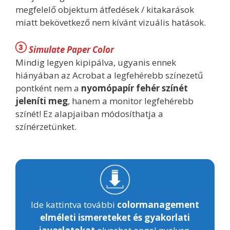
megfelelő objektum átfedések / kitakarások
miatt bekövetkező nem kívánt vizuális hatások.
Simulate Paper Color
Mindig legyen kipipálva, ugyanis ennek
hiányában az Acrobat a legfehérebb színezetű
pontként nem a
nyomópapír fehér színét
jeleníti meg
, hanem a monitor legfehérebb
színét! Ez alapjaiban módosíthatja a
színérzetünket.
Ide kattintva további
colormanagement
elméleti ismereteket és gyakorlati