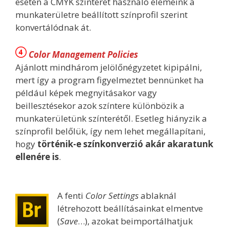
esetén a CMYK színteret használó elemeink a
munkaterületre beállított színprofil szerint
konvertálódnak át.
Color Management Policies
Ajánlott mindhárom jelölőnégyzetet kipipálni,
mert így a program figyelmeztet bennünket ha
például képek megnyitásakor vagy
beillesztésekor azok színtere különbözik a
munkaterületünk színterétől. Esetleg hiányzik a
színprofil belőlük, így nem lehet megállapítani,
hogy
történik-e színkonverzió akár akaratunk
ellenére is
.
A fenti
Color Settings
ablaknál
létrehozott beállításainkat elmentve
(
Save
…), azokat beimportálhatjuk