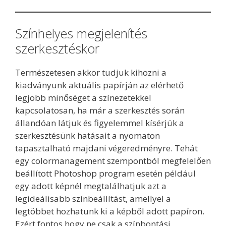
Színhelyes megjelenítés
szerkesztéskor
Természetesen akkor tudjuk kihozni a
kiadványunk aktuális papírján az elérhető
legjobb minőséget a színezetekkel
kapcsolatosan, ha már a szerkesztés során
állandóan látjuk és figyelemmel kísérjük a
szerkesztésünk hatásait a nyomaton
tapasztalható majdani végeredményre. Tehát
egy colormanagement szempontból megfelelően
beállított Photoshop program esetén például
egy adott képnél megtalálhatjuk azt a
legideálisabb színbeállítást, amellyel a
legtöbbet hozhatunk ki a képből adott papíron.
Ezért fontos hogy ne csak a színbontási