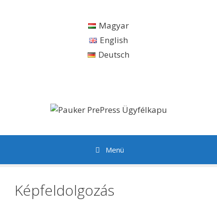
Kilépés
a
Magyar
tartalomba
English
Deutsch
Menü
Képfeldolgozás