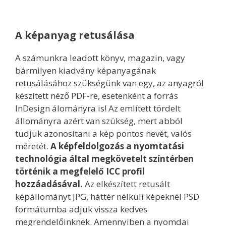
A képanyag retusálása
A számunkra leadott könyv, magazin, vagy
bármilyen kiadvány képanyagának
retusálásához szükségünk van egy, az anyagról
készített néző PDF-re, esetenként a forrás
InDesign álományra is! Az említett tördelt
állományra azért van szükség, mert abból
tudjuk azonosítani a kép pontos nevét, valós
méretét.
A képfeldolgozás a nyomtatási
technológia által megkövetelt színtérben
történik a megfelelő ICC profil
hozzáadásával.
Az elkészített retusált
képállományt JPG, háttér nélküli képeknél PSD
formátumba adjuk vissza kedves
megrendelőinknek. Amennyiben a nyomdai