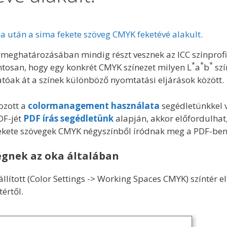
ása után a sima fekete szöveg CMYK feketévé alakult.
 meghatározásában mindig részt vesznek az ICC színprofil
*
*
*
tosan, hogy egy konkrét CMYK színezet milyen L
a
b
szí
atóak át a színek különböző nyomtatási eljárások között.
ozott a
colormanagement használata
segédletünkkel v
F-jét
PDF írás segédletünk
alapján, akkor előfordulhat
fekete szövegek CMYK négyszínből íródnak meg a PDF-ben
égnek az oka általában
llított (Color Settings -> Working Spaces CMYK) színtér el
tértől.