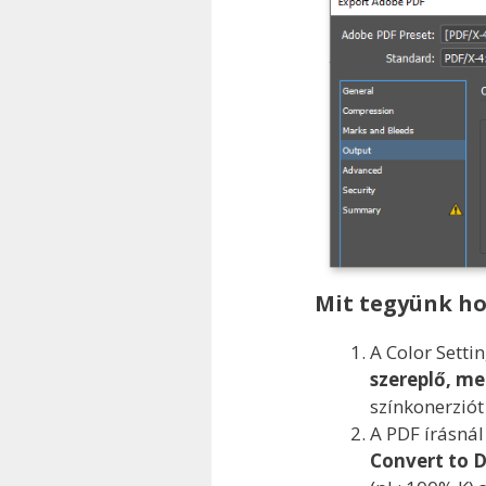
Mit tegyünk h
A Color Sett
szereplő, meg
színkonerziót
A PDF írásnál
Convert to D