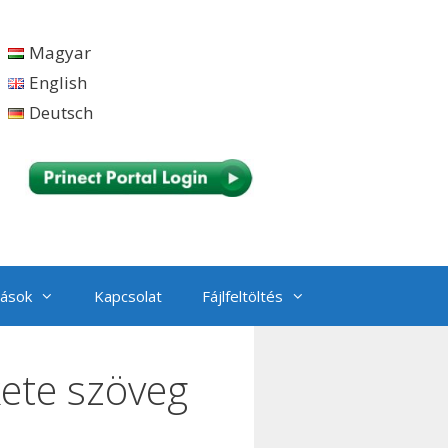
Magyar
English
Deutsch
tások
Kapcsolat
Fájlfeltöltés
kete szöveg