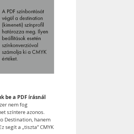
uk be a PDF írásnál
szer nem fog
net színtere azonos.
to Destination, hanem
z segít a „tiszta” CMYK