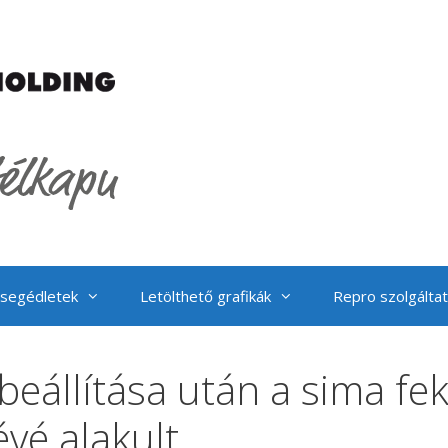
 segédletek
Letölthető grafikák
Repro szolgálta
 beállítása után a sima fe
vé alakult.