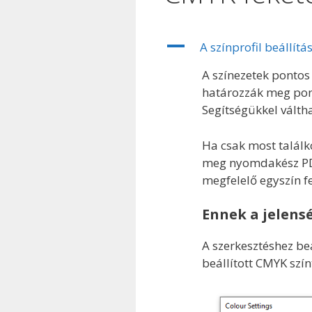
A
A színprofil beállít
A színezetek pontos
határozzák meg pon
Segítségükkel válth
Ha csak most találk
meg nyomdakész PD
megfelelő egyszín 
Ennek a jelens
A szerkesztéshez beá
beállított CMYK szín