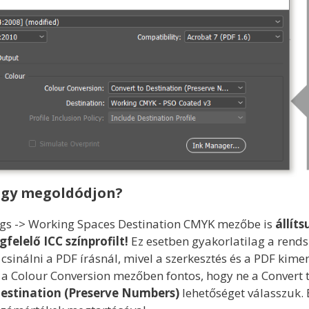
ogy megoldódjon?
ings -> Working Spaces Destination CMYK mezőbe is
állíts
felelő ICC színprofilt!
Ez esetben gyakorlatilag a rend
 csinálni a PDF írásnál, mivel a szerkesztés és a PDF kime
 a Colour Conversion mezőben fontos, hogy ne a Convert 
estination (Preserve Numbers)
lehetőséget válasszuk. E